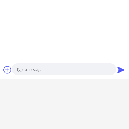
Contacto
Solicitar una
cotización
carros de la caja fuerte del esd
Etiquetas:
,
porta-cintas del smt
Tubo revestido del ABS
,
Obtenga el mejor precio por
Photo
Video Call
Carro de manipulación de PCB de
Audio Call
ESD Carro de transformación de