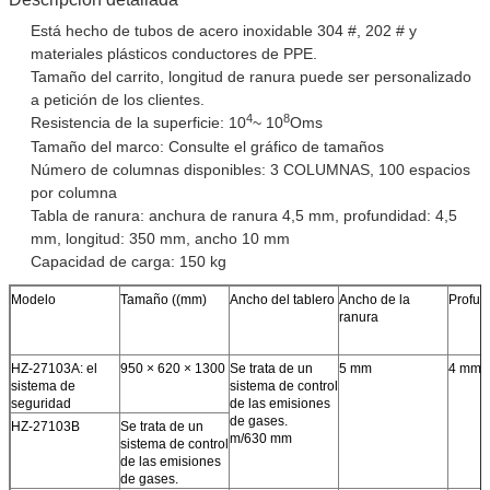
Está hecho de tubos de acero inoxidable 304 #, 202 # y
materiales plásticos conductores de PPE.
Tamaño del carrito, longitud de ranura puede ser personalizado
a petición de los clientes.
4
8
Resistencia de la superficie: 10
~ 10
Oms
Tamaño del marco: Consulte el gráfico de tamaños
Número de columnas disponibles: 3 COLUMNAS, 100 espacios
por columna
Tabla de ranura: anchura de ranura 4,5 mm, profundidad: 4,5
mm, longitud: 350 mm, ancho 10 mm
Capacidad de carga: 150 kg
Modelo
Tamaño ((mm)
Ancho del tablero
Ancho de la
Profun
ranura
HZ-27103A: el
950 × 620 × 1300
Se trata de un
5 mm
4 mm
sistema de
sistema de control
seguridad
de las emisiones
de gases.
HZ-27103B
Se trata de un
m/630 mm
sistema de control
de las emisiones
de gases.