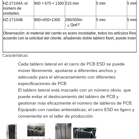
HZ-27104A: el
900 × 675 × 1300
515 mm
5 mm
5 mm
número de
unidades.
HZ-27104B
900×450×1300
280/350m
5 mm
5 mm
- ¿ Qué?
Observación: el material del carrito es acero inoxidable, todos los artículos Res
acuerdo con la solicitud del cliente. añadiendo doble tablero flash, puede inser
Características:
Cada tablero lateral en el carro de PCB ESD se puede
mover libremente, ajustarse a diferentes anchos y
adecuado para el almacenamiento con diferentes
especificaciones de PCB
El tablero lateral está marcado con un número obvio, que
puede evitar el deslocamiento del tablero de PCB y
gestionar más eficazmente el número de tableros de PCB.
Equipado con ruedas antiestáticas, el carro ESD es ligero y
conveniente en el taller de producción.