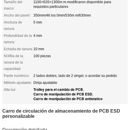
Tamaño del
1100×620×1300m m modificaron disponible para
requisitos particulares
marco:
Ancho del panel:
350mm/46 los 0mm/530m m/630mm
Anchura de
5 mm
ranura:
Profundidad de la
4 mm
ranura:
Echada de ranura:
10 mm
NO/fila de la
100 piezas
ranura de la
capacidad:
Panle numérico:
2 lados dobles, lado de 2 singel, o acordar su pedido
Método ajustable:
Dirija ajustable
Trolley para el cambio de PCB
Alta luz:
,
Carro de manipulación de PCB ESD
,
Carro de manipulación de PCB antistatico
Carro de circulación de almacenamiento de PCB ESD
personalizable
Descripción detallada