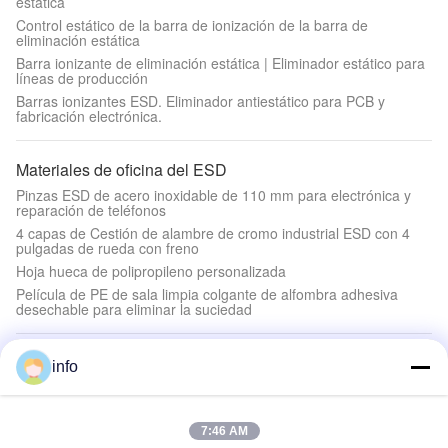
estática
Control estático de la barra de ionización de la barra de
eliminación estática
Barra ionizante de eliminación estática | Eliminador estático para
líneas de producción
Barras ionizantes ESD. Eliminador antiestático para PCB y
fabricación electrónica.
Materiales de oficina del ESD
Pinzas ESD de acero inoxidable de 110 mm para electrónica y
reparación de teléfonos
4 capas de Cestión de alambre de cromo industrial ESD con 4
pulgadas de rueda con freno
Hoja hueca de polipropileno personalizada
Película de PE de sala limpia colgante de alfombra adhesiva
desechable para eliminar la suciedad
Hoja de acrílico del ESD
info
Hoja de acrílico PMMA transparente Hoja de plástico acrílico
fundido ESD
hoja de acrílico del ESD del policarbonato del molde de la PC del
7:46 AM
claro de la dureza del lápiz 5H