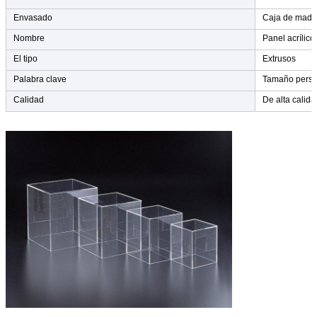
Envasado
Caja de made
Nombre
Panel acrílico
El tipo
Extrusos
Palabra clave
Tamaño perso
Calidad
De alta calida