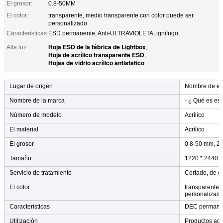
El grosor:
0.8-50MM
El color:
transparente, medio transparente con color puede ser
personalizado
Características:
ESD permanente, Anti-ULTRAVIOLETA, ignífugo
Hoja ESD de la fábrica de Lightbox
Alta luz:
,
Hoja de acrílico transparente ESD
,
Hojas de vidrio acrílico antistatico
Lugar de origen
Nombre de e
Nombre de la marca
- ¿ Qué es es
Número de modelo
Acrílico
El material
Acrílico
El grosor
0.8-50 mm, 2
Tamaño
1220 * 2440 m
Servicio de tratamiento
Cortado, de c
El color
transparente;
personalizad
Características
DEC permanent
Utilización
Productos acrí