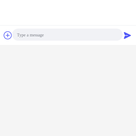
Contacto
Solicitar una
cotización
Photo
Video Call
Audio Call