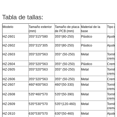
Tabla de tallas:
Modelo
Tamaño exterior
Tamaño de placa
Material de la
Tipo d
(mm)
de PCB (mm)
base
HZ-2601
355*315*580
355*(80-250)
Plástico
Ajuste 
HZ-2602
355*315*305
355*(80-250)
Plástico
Ajuste 
HZ-2603
355*320*563
355* (50-250)
Metal
Tornillo
cremal
HZ-2604
355*320*563
355* (50-250)
Plástico
Cremal
HZ-2605
355*320*563
355* (50-250)
Metal
Tornillo
cremal
HZ-2606
355*320*563
355* (50-250)
Metal
Cremal
HZ-2607
460*400*563
460*(50-330)
Metal
Tornillo
cremal
HZ-2608
535*460*570
535*(50-390)
Metal
Tornillo
cremal
HZ-2609
535*530*570
535*(120-460)
Metal
Tornillo
cremal
HZ-2610
630*530*570
630*(50-460)
Metal
Ajuste 