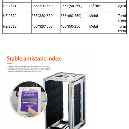
HZ-2611
355*320*560
355* (50-250)
Plástico
Ajuste
HZ-2612
355*320*560
355*(80-250)
Metal
Tornillo
cremal
HZ-2613
400*320*563
400*(50-250)
Metal
Tornillo
cremal