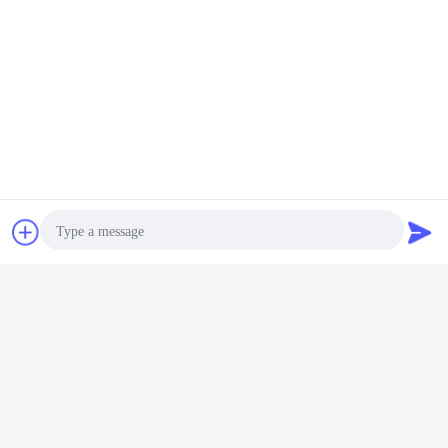
Embalaje y envío:
Contacto
Solicitar una
cotización
Photo
Video Call
Audio Call