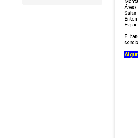
Monta
Áreas 
Salas 
Entor
Espaci
El ban
sensib
Algun