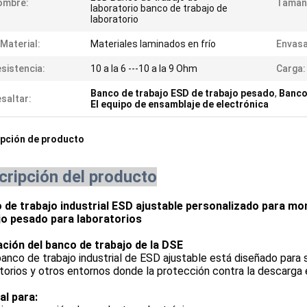
ombre:
Tamañ
laboratorio banco de trabajo de
laboratorio
 Material:
Materiales laminados en frío
Envas
sistencia:
10 a la 6 ---10 a la 9 Ohm
Carga:
Banco de trabajo ESD de trabajo pesado
,
Banco
saltar:
El equipo de ensamblaje de electrónica
pción de producto
cripción del producto
 de trabajo industrial ESD ajustable personalizado para mo
jo pesado para laboratorios
zación del banco de trabajo de la DSE
anco de trabajo industrial de ESD ajustable está diseñado para 
torios y otros entornos donde la protección contra la descarga e
al para: