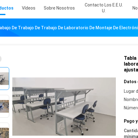
Contacto Los E.E.U.
ductos
Vídeos
Sobre Nosotros
No
U.
abajo De Trabajo De Trabajo De Laboratorio De Montaje De Electróni
Tabla 
labora
ajust
Datos 
Lugar d
Nombre
Número
Pago y
Cantid
mínima