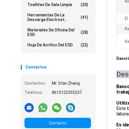
N
Toallitas De Sala Limpia
(20)
Herramientas De La
(41)
El
Descarga Electrost...
Re
Materiales De Oficina Del
(28)
ESD
Re
Hoja De Acrílico Del ESD
(22)
Descri
Contactos
Des
Contactos:
Mr. Stan Zhang
Banco
traba
Teléfono:
8613122355237
Utili
Este b
labora
Contacto
Es ide