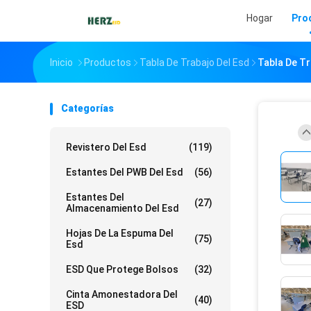
Hogar
Pro
Inicio
Productos
Tabla De Trabajo Del Esd
Tabla De Tr
Categorías
Revistero Del Esd
(119)
Estantes Del PWB Del Esd
(56)
Estantes Del
(27)
Almacenamiento Del Esd
Hojas De La Espuma Del
(75)
Esd
ESD Que Protege Bolsos
(32)
Cinta Amonestadora Del
(40)
ESD