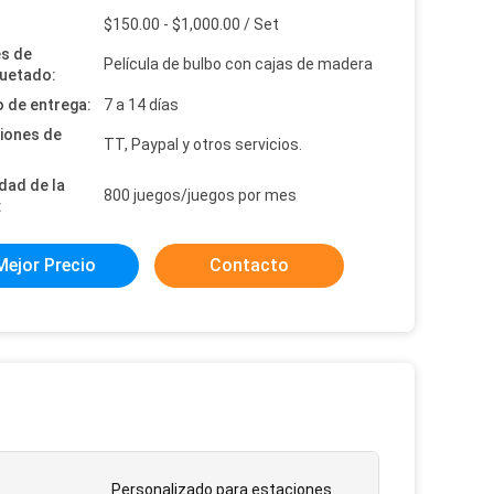
:
$150.00 - $1,000.00 / Set
es de
Película de bulbo con cajas de madera
uetado:
 de entrega:
7 a 14 días
iones de
TT, Paypal y otros servicios.
dad de la
800 juegos/juegos por mes
:
Mejor Precio
Contacto
Personalizado para estaciones