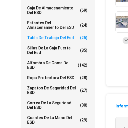
Caja De Almacenamiento
(69)
Del ESD
Estantes Del
(24)
Almacenamiento Del ESD
Tabla De Trabajo Del Esd
(25)
Sillas De La Caja Fuerte
(85)
Del Esd
Alfombra De Goma De
(142)
ESD
Ropa Protectora Del ESD
(28)
Zapatos De Seguridad Del
(27)
ESD
Correa De La Seguridad
(38)
Inform
Del ESD
Guantes De La Mano Del
(29)
ESD