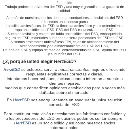
fundación
Trabajo protector preventivo del ESD y una mayor garantía de la garantía de
calidad.
Además de nuestros puestos de trabajo conductores antiestáticos del ESD
ofrecemos una extensa gama
Las sillas antiestáticas del ESD, la limpieza antiestática y el mantenimiento,
ropa antiestática del ESD, ESD del ESD calza calzado del ESD,
Suelo antiestático y esteras de tabla antiestáticas del ESD, empaquetado
seguro del ESD, materiales que ponen a tierra personales del ESD del ESD,
Sistemas protectores antiestáticos EPA, cajas de almacenamiento del
almacenamiento y de almacenamiento del ESD del ESD,
Prueba del ESD y equipo de medida, entrenamientos del ESD, ayuda del ESD
y auditorías del ESD.
¿2, porqué usted elegir
HerzESD
?
HerzESD
se esfuerza servir
a nuestros clientes
mejores ofreciendo
respuestas explicativas correctas y claras.
Intentamos hacer así pues, incluso cuando informan a nuestros
clientes mejores,
medios que contradicen opiniones establecidas pero a veces más
dañadas sobre el mercado.
En
HerzESD
nos enorgullecemos en asegurar la única solución
correcta del ESD.
Para continuar esta visión necesitamos los fabricantes confiables y
a los proveedores del ESD en quienes podemos contar siempre.
HerzESD
es un socio sólido y así como nuestros socios
internacionales