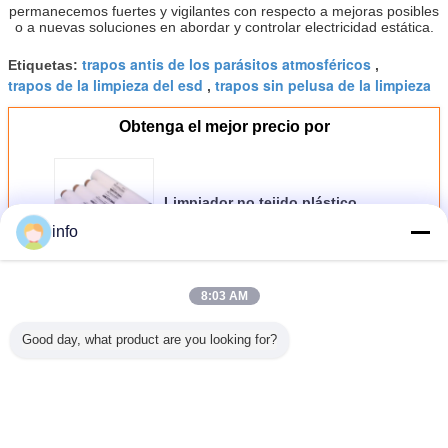
permanecemos fuertes y vigilantes con respecto a mejoras posibles
o a nuevas soluciones en abordar y controlar electricidad estática.
trapos antis de los parásitos atmosféricos
Etiquetas:
,
trapos de la limpieza del esd
trapos sin pelusa de la limpieza
,
Obtenga el mejor precio por
Limpiador no tejido plástico
Rolls de la plantilla de la pasta
info
de madera 56gsm SMT de la base
del recinto limpio
Continuar
8:03 AM
Toallitas de sala limpia
Más
Good day, what product are you looking for?
as de la
Lint libre SMT
Impresora de
Guantes de
Papel des