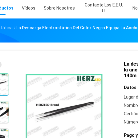
Contacto Los E.E.U.
ductos
Vídeos
Sobre Nosotros
No
U.
tática
La Descarga Electrostática Del Color Negro Equipa La Anch
La de
la anc
140m 
Datos 
Lugar d
Nombre
Certifi
Número
Pago y