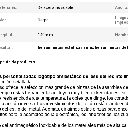
teriales:
De acero inoxidable
Ancho
Insigni
lor:
Negro
Impres
ngitud:
140m m
Nombr
saltar:
herramientas estáticas antis
,
herramientas de l
pción de producto
s personalizadas logotipo antiestático del esd del recinto l
ipción detallada
d ofrece la selección más grande de pinzas de la asamblea de la
jemplo estas herramientas incluyen muy bien extremidades, ex
a resistencia da alta temperatura, la oblea que dirige, los cor
 la acción inversa. Los revestimientos de Teflón están también d
 del estilo del metal. Además, dirigimos estas pinzas para enco
itos para la asamblea de la electrónica, los laboratorios, los c
del antimagnético inoxidable de los materiales más de alta ca