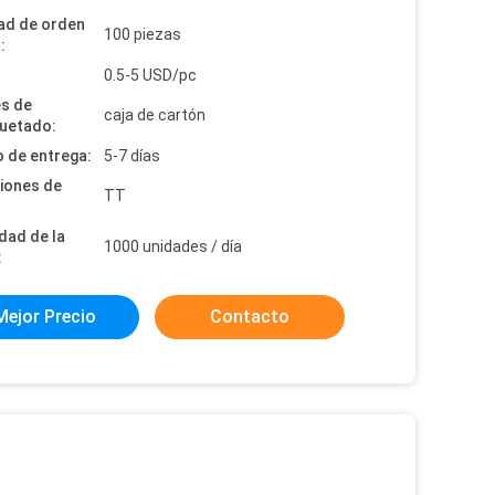
ad de orden
100 piezas
:
:
0.5-5 USD/pc
es de
caja de cartón
uetado:
 de entrega:
5-7 días
iones de
TT
dad de la
1000 unidades / día
:
Mejor Precio
Contacto