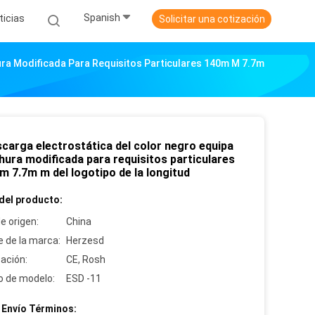
Spanish
ticias
Solicitar una cotización
ura Modificada Para Requisitos Particulares 140m M 7.7m
scarga electrostática del color negro equipa
hura modificada para requisitos particulares
m 7.7m m del logotipo de la longitud
del producto:
e origen:
China
 de la marca:
Herzesd
cación:
CE, Rosh
 de modelo:
ESD -11
 Envío Términos: