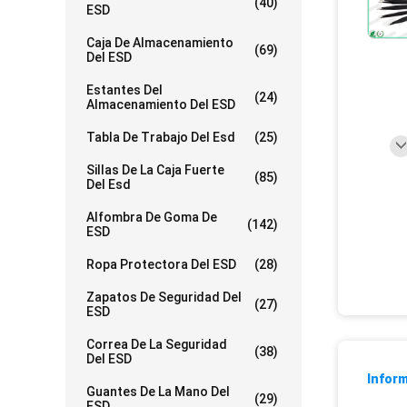
(40)
ESD
Caja De Almacenamiento
(69)
Del ESD
Estantes Del
(24)
Almacenamiento Del ESD
Tabla De Trabajo Del Esd
(25)
Sillas De La Caja Fuerte
(85)
Del Esd
Alfombra De Goma De
(142)
ESD
Ropa Protectora Del ESD
(28)
Zapatos De Seguridad Del
(27)
ESD
Correa De La Seguridad
(38)
Del ESD
Inform
Guantes De La Mano Del
(29)
ESD