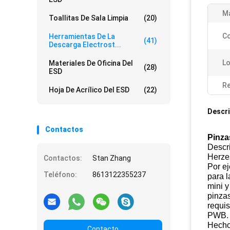
Ma
Toallitas De Sala Limpia
(20)
Co
Herramientas De La
(41)
Descarga Electrost...
Lo
Materiales De Oficina Del
(28)
ESD
Re
Hoja De Acrílico Del ESD
(22)
Descri
Contactos
Pinza
Descr
Herzes
Contactos:
Stan Zhang
Por e
Teléfono:
8613122355237
para l
mini y
pinzas
requis
PWB.
Hecho 
Contacto