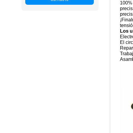
100% a
precis
precis
¡Final
tensió
Los u
Electr
El cir
Repara
Trabaj
Asambl