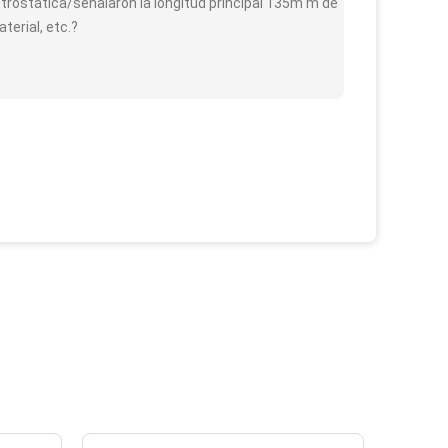
ctrostática/señalaron la longitud principal 135m m de
terial, etc.?