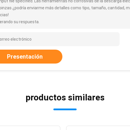
input file specified. Las herramientas no corrosivas de la descarga ele
 pinzas ¿podría enviarme más detalles como tipo, tamaño, cantidad, ma
cias!
erando su respuesta.
Presentación
productos similares