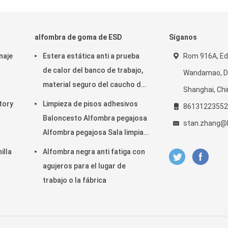
alfombra de goma de ESD
Síganos
naje
Estera estática anti a prueba
Rom 916A, Edif
de calor del banco de trabajo,
Wandamao, Di
material seguro del caucho de
Shanghai, Ch
ura
nitrilo de la estera del ESD
ctory
Limpieza de pisos adhesivos
86131223552
Baloncesto Alfombra pegajosa
stan.zhang@
Alfombra pegajosa Sala limpia
30 capas
illa
Alfombra negra anti fatiga con
agujeros para el lugar de
trabajo o la fábrica
rro