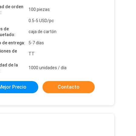
ad de orden
100 piezas
:
:
0.5-5 USD/pc
es de
caja de cartón
uetado:
 de entrega:
5-7 días
iones de
TT
dad de la
1000 unidades / día
:
Mejor Precio
Contacto