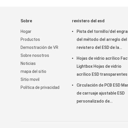
Sobre
revistero del esd
Hogar
Pista del tornillo/del engra
Productos
del método del arreglo del
Demostración de VR
revistero del ESD de la
Sobre nosotros
resistencia de la temperat
Hojas de vidrio acrílico Fa
Noticias
ajustable
Lightbox Hojas de vidrio
mapa del sitio
acrílico ESD transparentes
Sitio movil
Circulación de PCB ESD Man
Política de privacidad
de carruaje ajustable ESD
personalizado de
almacenamiento de PCB Ca
de circulación