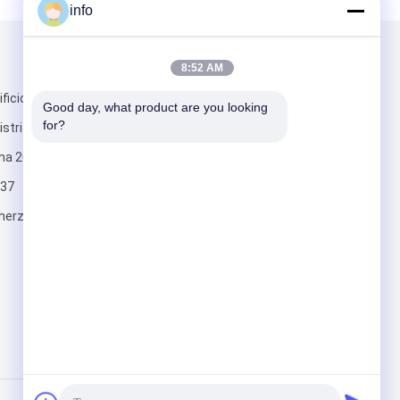
info
Envíenos un correo
8:52 AM
icio 5,
Good day, what product are you looking 
for?
strito Qingpu,
ina 201700
37
herzesd.com
Envíe