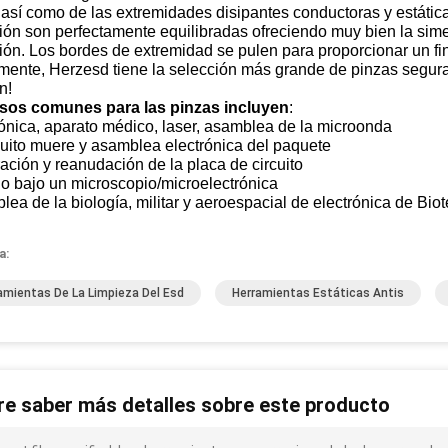
sí como de las extremidades disipantes conductoras y estática
ión son perfectamente equilibradas ofreciendo muy bien la simet
ión. Los bordes de extremidad se pulen para proporcionar un fi
mente, Herzesd tiene la selección más grande de pinzas seguras
n!
sos comunes para las pinzas incluyen
:
ónica, aparato médico, laser, asamblea de la microonda
cuito muere y asamblea electrónica del paquete
ción y reanudación de la placa de circuito
o bajo un microscopio/microelectrónica
ea de la biología, militar y aeroespacial de electrónica de Biot
a:
amientas De La Limpieza Del Esd
Herramientas Estáticas Antis
re saber más detalles sobre este producto