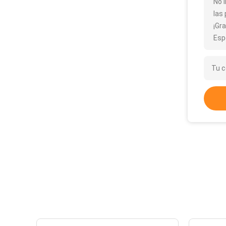
No 
las
¡Gra
Esp