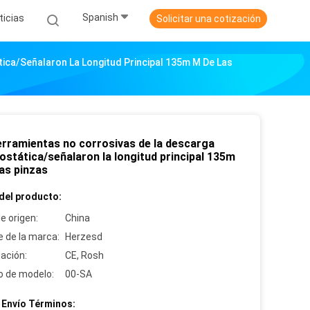
Spanish
ticias
Solicitar una cotización
ica/señalaron La Longitud Principal 135m M De Las
erramientas no corrosivas de la descarga
ostática/señalaron la longitud principal 135m
as pinzas
del producto:
e origen:
China
 de la marca:
Herzesd
cación:
CE, Rosh
 de modelo:
00-SA
 Envío Términos: