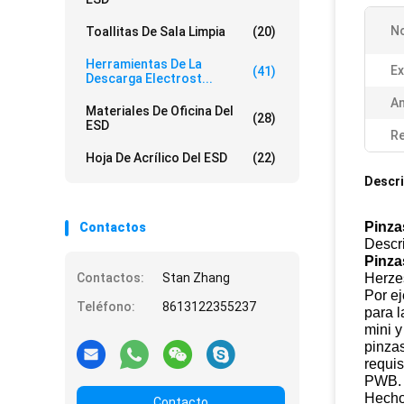
N
Toallitas De Sala Limpia
(20)
Herramientas De La
Ex
(41)
Descarga Electrost...
A
Materiales De Oficina Del
(28)
ESD
Re
Hoja De Acrílico Del ESD
(22)
Descri
Pinza
Contactos
Descr
Pinza
Contactos:
Stan Zhang
Herzes
Por e
Teléfono:
8613122355237
para l
mini y
pinzas
requis
PWB.
Hecho 
Contacto