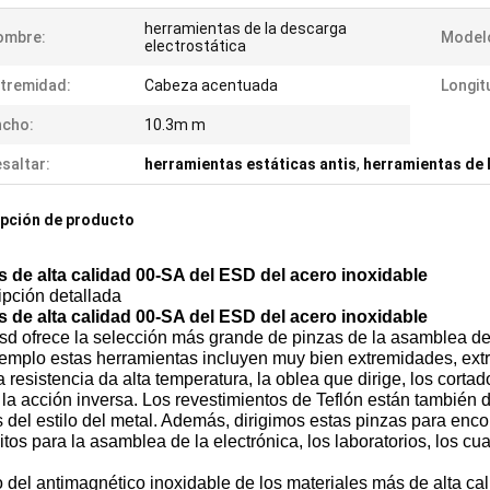
herramientas de la descarga
ombre:
Model
electrostática
tremidad:
Cabeza acentuada
Longit
ncho:
10.3m m
saltar:
herramientas estáticas antis
,
herramientas de l
pción de producto
s de alta calidad 00-SA del ESD del acero inoxidable
ipción detallada
s de alta calidad 00-SA del ESD del acero inoxidable
d ofrece la selección más grande de pinzas de la asamblea de la
jemplo estas herramientas incluyen muy bien extremidades, ex
a resistencia da alta temperatura, la oblea que dirige, los cor
 la acción inversa. Los revestimientos de Teflón están también d
 del estilo del metal. Además, dirigimos estas pinzas para enco
itos para la asamblea de la electrónica, los laboratorios, los c
del antimagnético inoxidable de los materiales más de alta ca