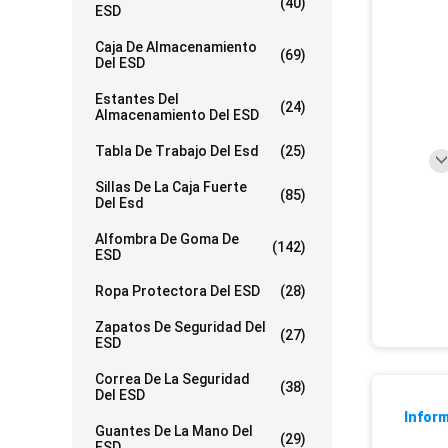
(40)
ESD
Caja De Almacenamiento
(69)
Del ESD
Estantes Del
(24)
Almacenamiento Del ESD
Tabla De Trabajo Del Esd
(25)
Sillas De La Caja Fuerte
(85)
Del Esd
Alfombra De Goma De
(142)
ESD
Ropa Protectora Del ESD
(28)
Zapatos De Seguridad Del
(27)
ESD
Correa De La Seguridad
(38)
Del ESD
Inform
Guantes De La Mano Del
(29)
ESD