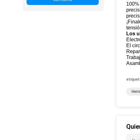
100% a
precis
precis
¡Final
tensió
Los u
Electr
El cir
Repara
Trabaj
Asambl
etiquet
Herr
Quie