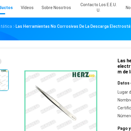
Contacto Los E.E.U.
ductos
Vídeos
Sobre Nosotros
No
U.
tática
Las Herramientas No Corrosivas De La Descarga Electrostát
Las h
electr
m de l
Datos 
Lugar d
Nombre
Certifi
Número
Pago y